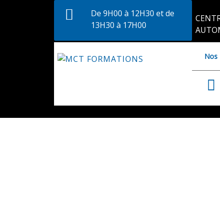
De 9H00 à 12H30 et de
CENTR
13H30 à 17H00
AUTO
Nos 