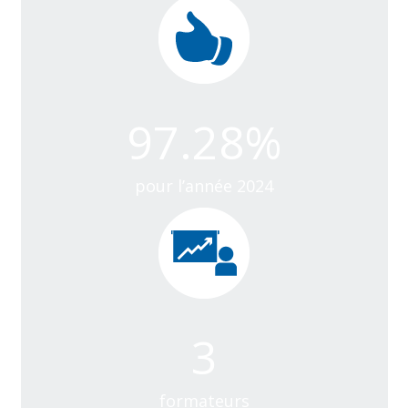
97.28
%
pour l’année 2024
3
formateurs