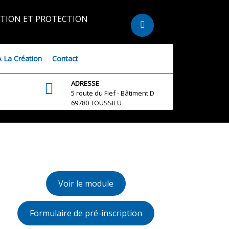
TION ET PROTECTION
À La Création
Contact
ADRESSE
5 route du Fief - Bâtiment D
69780 TOUSSIEU
Voir le module
Formulaire de pré-inscription